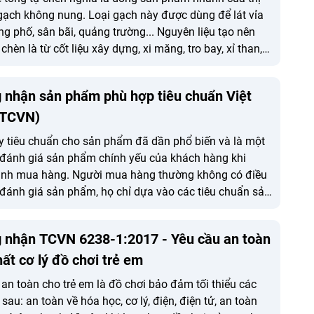
gạch không nung. Loại gạch này được dùng để lát vỉa
ng phố, sân bãi, quảng trường... Nguyên liệu tạo nên
chèn là từ cốt liệu xây dựng, xi măng, tro bay, xỉ than,
dăm và phế thải. công nghiệp v.v...
 nhận sản phẩm phù hợp tiêu chuẩn Việt
(TCVN)
y tiêu chuẩn cho sản phẩm đã dần phổ biến và là một
u đánh giá sản phẩm chính yếu của khách hàng khi
ịnh mua hàng. Người mua hàng thường không có điều
 đánh giá sản phẩm, họ chỉ dựa vào các tiêu chuẩn sản
̀ nhà sản xuất công bố thông qua chứng nhận của tổ
ứ ba (tổ chức đánh giá chứng nhận như ISSQ).
 nhận TCVN 6238-1:2017 - Yêu cầu an toàn
hất cơ lý đồ chơi trẻ em
 an toàn cho trẻ em là đồ chơi bảo đảm tối thiểu các
sau: an toàn về hóa học, cơ lý, điện, điện tử, an toàn