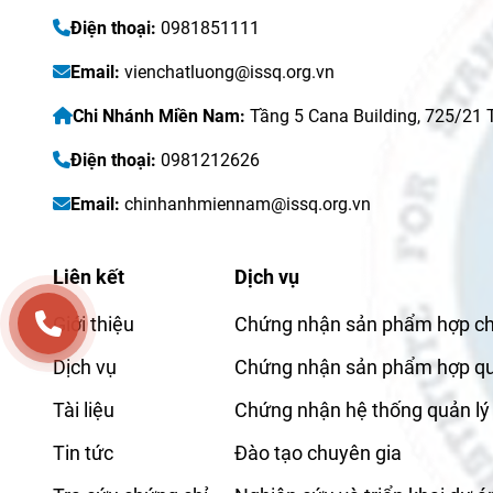
Điện thoại:
0981851111
Email:
vienchatluong@issq.org.vn
Chi Nhánh Miền Nam:
Tầng 5 Cana Building, 725/21
Điện thoại:
0981212626
Email:
chinhanhmiennam@issq.org.vn
Liên kết
Dịch vụ
Giới thiệu
Chứng nhận sản phẩm hợp c
Dịch vụ
Chứng nhận sản phẩm hợp q
Tài liệu
Chứng nhận hệ thống quản lý
Tin tức
Đào tạo chuyên gia