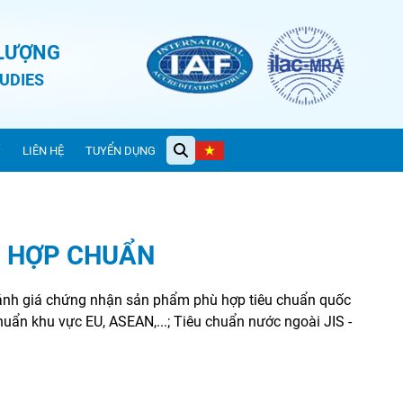
 LƯỢNG
UDIES
Ỉ
LIÊN HỆ
TUYỂN DỤNG
 HỢP CHUẨN
đánh giá chứng nhận sản phẩm phù hợp tiêu chuẩn quốc
u chuẩn khu vực EU, ASEAN,...; Tiêu chuẩn nước ngoài JIS -