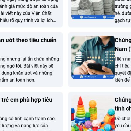
đánh giá mức độ an toàn của
trường 
ài viết này của Viện Chất
hè, đườ
ểu rõ quy trình và lợi ích
gạch tự 
ởi dùng trong phòng theo
cát, đá 
n ướt theo tiêu chuẩn
Chứng
Nam 
ụng nhưng lại ẩn chứa những
Hiện na
g ngờ tới. Bài viết này sẽ
chỉ tiê
sử dụng khăn ướt và những
quyết đ
phẩm an toàn hơn.
kiện để
phẩm ma
chức th
 trẻ em phù hợp tiêu
Chứng
tính c
ường có tính cạnh tranh cao.
Đồ chơi
 lượng và năng lực của
yêu cầu 