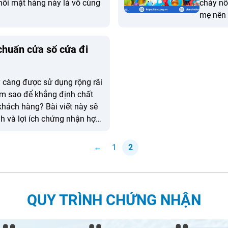
hối mặt hàng này là vô cùng
cháy nổ
mẹ nên 
ràng, s
nhận an
chuẩn cửa sổ cửa đi
chuẩn k
y càng được sử dụng rộng rãi
àm sao để khẳng định chất
 khách hàng? Bài viết này sẽ
nh và lợi ích chứng nhận hợp
i theo tiêu chuẩn TCVN
←
1
2
QUY TRÌNH CHỨNG NHẬN