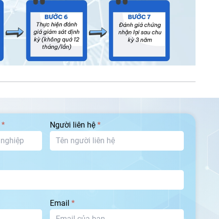
p
*
Người liên hệ
*
Email
*