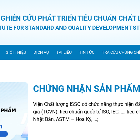
NGHIÊN CỨU PHÁT TRIỂN TIÊU CHUẨN CHẤT
ITUTE FOR STANDARD AND QUALITY DEVELOPMENT ST
GIỚI THIỆU
DỊCH VỤ
TÀI LIỆU
TIN TỨC
TRA CỨU CHỨNG CH
CHỨNG NHẬN SẢN PHẨM
Viện Chất lượng ISSQ có chức năng thực hiện 
gia (TCVN), tiêu chuẩn quốc tế ISO, IEC, ...; tiê
Nhật Bản, ASTM – Hoa Kỳ, ...;