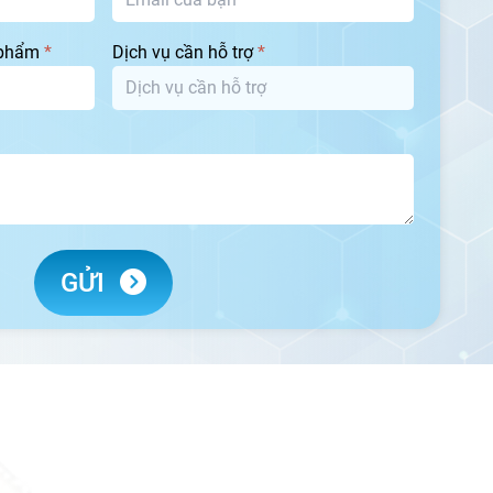
 phẩm
*
Dịch vụ cần hỗ trợ
*
GỬI