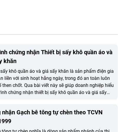
ình chứng nhận Thiết bị sấy khô quần áo và
y khăn
ị sấy khô quần áo và giá sấy khăn là sản phẩm điện gia
n liền với sinh hoạt hằng ngày, trong đó an toàn luôn
tố then chốt. Qua bài viết này sẽ giúp doanh nghiệp hiểu
trình chứng nhận thiết bị sấy khô quần áo và giá sấy
 chủ động kiểm soát chất lượng, nâng cao độ tin cậy
m trên thị trường.
 nhận Gạch bê tông tự chèn theo TCVN
1999
 tông tự chèn nghĩa là dòng sản phẩm nhánh của thị