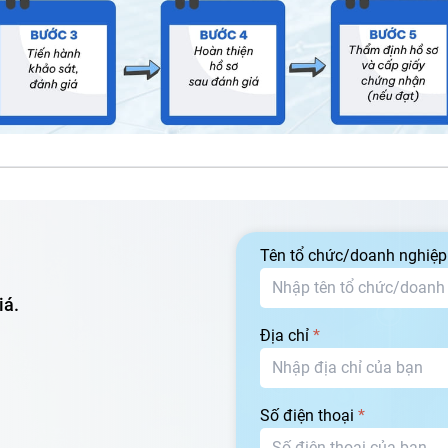
Tên tổ chức/doanh nghiệ
iá.
Địa chỉ
*
Số điện thoại
*