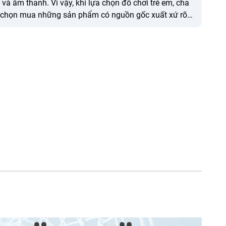
 và âm thanh. Vì vậy, khi lựa chọn đồ chơi trẻ em, cha
chọn mua những sản phẩm có nguồn gốc xuất xứ rõ
ản phẩm đến từ nhà sản xuất uy tín, có giấy chứng
 toàn do cơ quan có thẩm quyền cấp, phải đạt quy
ỹ thuật quốc gia theo quy định.