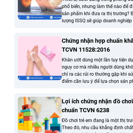
phổ biến, nhưng làm thế nào để 
sản phẩm khi đưa ra thị trường? B
lượng ISSQ sẽ giúp doanh nghiệp hi
chứng nhận hợp chuẩn thiết bị sư
tiêu chuẩn TCVN 5699-2-30:2010.
Chứng nhận hợp chuẩn khă
TCVN 11528:2016
Khăn ướt dùng một lần tuy tiện d
nguy cơ mà nhiều người dùng khôn
chỉ ra các rủi ro thường gặp khi 
điểm cần lưu ý để lựa chọn sản 
Lợi ích chứng nhận đồ chơi
chuẩn TCVN 6238
Đồ chơi trẻ em đang là một thị tr
Theo đó, nhu cầu khẳng định chất