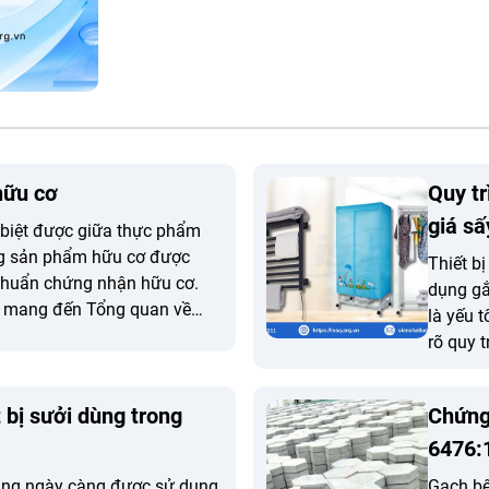
hữu cơ
Quy tr
giá sấ
 biệt được giữa thực phẩm
g sản phẩm hữu cơ được
Thiết b
 chuẩn chứng nhận hữu cơ.
dụng gắ
ẽ mang đến Tổng quan về
là yếu 
rõ quy 
khăn để
sản phẩ
 bị sưởi dùng trong
Chứng
6476:
đang ngày càng được sử dụng
Gạch bê