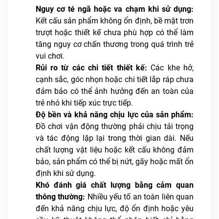
Nguy cơ té ngã hoặc va chạm khi sử dụng:
Kết cấu sản phẩm không ổn định, bề mặt trơn
trượt hoặc thiết kế chưa phù hợp có thể làm
tăng nguy cơ chấn thương trong quá trình trẻ
vui chơi.
Rủi ro từ các chi tiết thiết kế:
Các khe hở,
cạnh sắc, góc nhọn hoặc chi tiết lắp ráp chưa
đảm bảo có thể ảnh hưởng đến an toàn của
trẻ nhỏ khi tiếp xúc trực tiếp.
Độ bền và khả năng chịu lực của sản phẩm:
Đồ chơi vận động thường phải chịu tải trọng
và tác động lặp lại trong thời gian dài. Nếu
chất lượng vật liệu hoặc kết cấu không đảm
bảo, sản phẩm có thể bị nứt, gãy hoặc mất ổn
định khi sử dụng.
Khó đánh giá chất lượng bằng cảm quan
thông thường:
Nhiều yếu tố an toàn liên quan
đến khả năng chịu lực, độ ổn định hoặc yêu