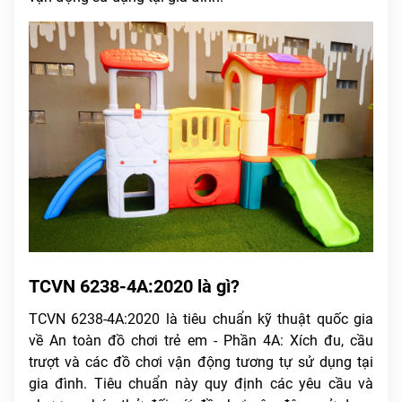
TCVN 6238-4A:2020 là gì?
TCVN 6238-4A:2020 là tiêu chuẩn kỹ thuật quốc gia
về An toàn đồ chơi trẻ em - Phần 4A: Xích đu, cầu
trượt và các đồ chơi vận động tương tự sử dụng tại
gia đình. Tiêu chuẩn này quy định các yêu cầu và