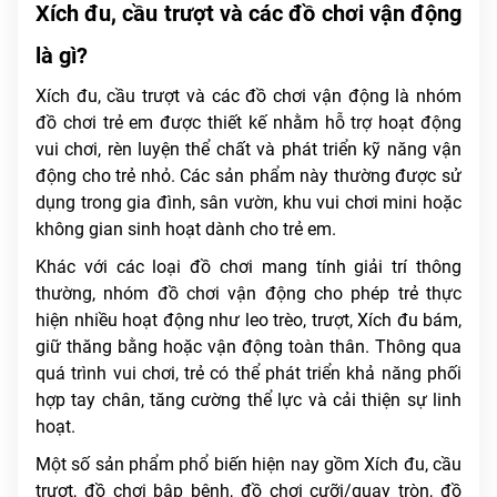
Xích đu
, cầu trượt và các đồ chơi vận động
là gì?
Xích đu, cầu trượt và các đồ chơi vận động là nhóm
đồ chơi trẻ em được thiết kế nhằm hỗ trợ hoạt động
vui chơi, rèn luyện thể chất và phát triển kỹ năng vận
động cho trẻ nhỏ. Các sản phẩm này thường được sử
dụng trong gia đình, sân vườn, khu vui chơi mini hoặc
không gian sinh hoạt dành cho trẻ em.
Khác với các loại đồ chơi mang tính giải trí thông
thường, nhóm đồ chơi vận động cho phép trẻ thực
hiện nhiều hoạt động như leo trèo, trượt, Xích đu bám,
giữ thăng bằng hoặc vận động toàn thân. Thông qua
quá trình vui chơi, trẻ có thể phát triển khả năng phối
hợp tay chân, tăng cường thể lực và cải thiện sự linh
hoạt.
Một số sản phẩm phổ biến hiện nay gồm Xích đu, cầu
trượt, đồ chơi bập bênh, đồ chơi cưỡi/quay tròn, đồ