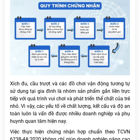
Xích đu, cầu trượt và các đồ chơi vận động tương tự
sử dụng tại gia đình là nhóm sản phẩm gắn liền trực
tiếp với quá trình vui chơi và phát triển thể chất của trẻ
nhỏ. Vì vậy, các yếu tố về chất lượng, kết cấu và độ an
toàn luôn là vấn đề được nhiều doanh nghiệp và phụ
huynh quan tâm hiện nay.
Việc thực hiện chứng nhận hợp chuẩn theo TCVN
6238-4A:2020 không chỉ giúp doanh nghiệp nâng cao