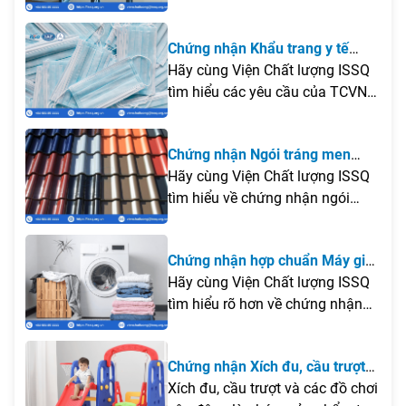
7490:2005 cũng như lợi ích của
hoạt động chứng nhận hợp
Chứng nhận Khẩu trang y tế
chuẩn đối với bàn ghế học sinh
thông thường theo TCVN 8389-
Hãy cùng Viện Chất lượng ISSQ
trong bài viết dưới đây.
1:2010
tìm hiểu các yêu cầu của TCVN
8389-1:2010 Phần 1 - khẩu trang
y tế thông thường, lợi ích của
Chứng nhận Ngói tráng men
hoạt động chứng nhận cũng như
theo TCVN 7195:2002
Hãy cùng Viện Chất lượng ISSQ
quy trình thực hiện trong bài viết
tìm hiểu về chứng nhận ngói
dưới đây.
tráng men theo TCVN 7195:2002,
cũng như những lợi ích và quy
Chứng nhận hợp chuẩn Máy giặt
định liên quan trong bài viết dưới
theo TCVN 5699-2-7:2010
Hãy cùng Viện Chất lượng ISSQ
đây.
tìm hiểu rõ hơn về chứng nhận
hợp chuẩn máy giặt theo TCVN
5699-2-7:2010 trong bài viết dưới
Chứng nhận Xích đu, cầu trượt
đây.
và các đồ chơi vận động theo
Xích đu, cầu trượt và các đồ chơi