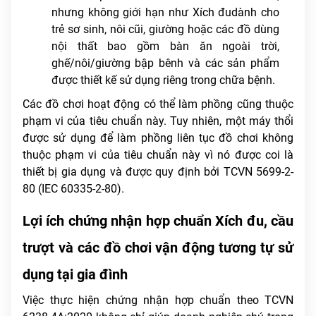
nhưng không giới hạn như Xích đudành cho
trẻ sơ sinh, nôi cũi, giường hoặc các đồ dùng
nội thất bao gồm bàn ăn ngoài trời,
ghế/nôi/giường bập bênh và các sản phẩm
được thiết kế sử dụng riêng trong chữa bệnh.
Các đồ chơi hoạt động có thể làm phồng cũng thuộc
phạm vi của tiêu chuẩn này. Tuy nhiên, một máy thổi
được sử dụng để làm phồng liên tục đồ chơi không
thuộc phạm vi của tiêu chuẩn này vì nó được coi là
thiết bị gia dụng và được quy định bởi TCVN 5699-2-
80 (IEC 60335-2-80).
Lợi ích chứng nhận hợp chuẩn
Xích đu
, cầu
trượt và các đồ chơi vận động tương tự sử
dụng tại gia đình
Việc thực hiện chứng nhận hợp chuẩn theo TCVN