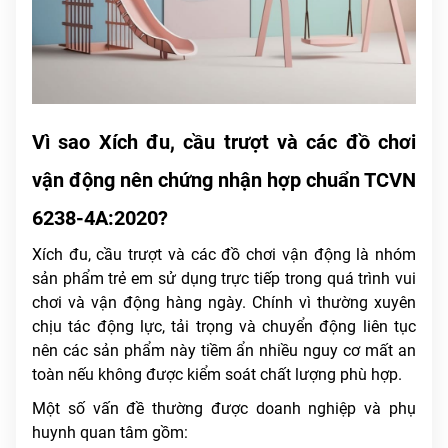
Vì sao
Xích đu
, cầu trượt và các đồ chơi
vận động nên chứng nhận hợp chuẩn TCVN
6238-4A:2020?
Xích đu, cầu trượt và các đồ chơi vận động là nhóm
sản phẩm trẻ em sử dụng trực tiếp trong quá trình vui
chơi và vận động hàng ngày. Chính vì thường xuyên
chịu tác động lực, tải trọng và chuyển động liên tục
nên các sản phẩm này tiềm ẩn nhiều nguy cơ mất an
toàn nếu không được kiểm soát chất lượng phù hợp.
Một số vấn đề thường được doanh nghiệp và phụ
huynh quan tâm gồm: