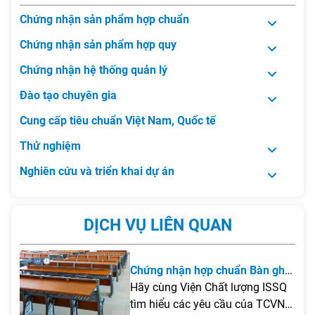
Chứng nhận sản phẩm hợp chuẩn
Chứng nhận sản phẩm hợp quy
Chứng nhận hệ thống quản lý
Đào tạo chuyên gia
Cung cấp tiêu chuẩn Việt Nam, Quốc tế
Thử nghiệm
Nghiên cứu và triển khai dự án
DỊCH VỤ LIÊN QUAN
Chứng nhận hợp chuẩn Bàn ghế
học sinh theo TCVN 7490:2005
Hãy cùng Viện Chất lượng ISSQ
tìm hiểu các yêu cầu của TCVN