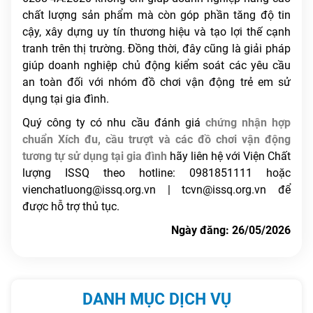
chất lượng sản phẩm mà còn góp phần tăng độ tin
cậy, xây dựng uy tín thương hiệu và tạo lợi thế cạnh
tranh trên thị trường. Đồng thời, đây cũng là giải pháp
giúp doanh nghiệp chủ động kiểm soát các yêu cầu
an toàn đối với nhóm đồ chơi vận động trẻ em sử
dụng tại gia đình.
Quý công ty có nhu cầu đánh giá
chứng nhận hợp
chuẩn Xích đu, cầu trượt và các đồ chơi vận động
tương tự sử dụng tại gia đình
hãy liên hệ với Viện Chất
lượng ISSQ theo hotline: 0981851111 hoặc
vienchatluong@issq.org.vn | tcvn@issq.org.vn để
được hỗ trợ thủ tục.
Ngày đăng: 26/05/2026
DANH MỤC DỊCH VỤ