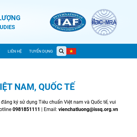
 LƯỢNG
UDIES
Ỉ
LIÊN HỆ
TUYỂN DỤNG
IỆT NAM, QUỐC TẾ
đăng ký sử dụng Tiêu chuẩn Việt nam và Quốc tế, vui
otline
0981851111
| Email:
vienchatluong@issq.org.vn