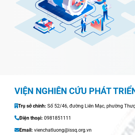
VIỆN NGHIÊN CỨU PHÁT TRIỂ
Trụ sở chính:
Số 52/46, đường Liên Mạc, phường Thượ
Điện thoại:
0981851111
Email:
vienchatluong@issq.org.vn