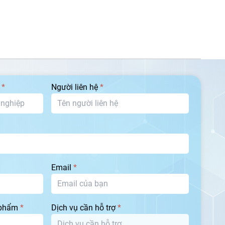
p
*
Người liên hệ
*
Email
*
 phẩm
*
Dịch vụ cần hỗ trợ
*