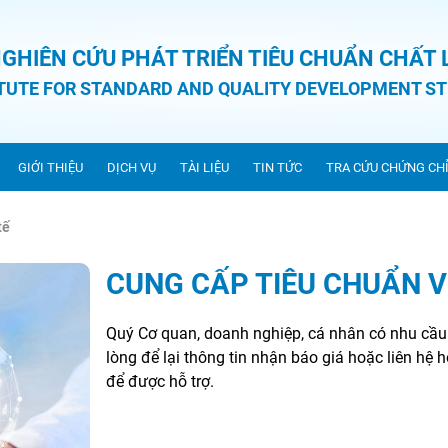
NGHIÊN CỨU PHÁT TRIỂN TIÊU CHUẨN CHẤT
ITUTE FOR STANDARD AND QUALITY DEVELOPMENT ST
GIỚI THIỆU
DỊCH VỤ
TÀI LIỆU
TIN TỨC
TRA CỨU CHỨNG CH
tế
CUNG CẤP TIÊU CHUẨN V
Quý Cơ quan, doanh nghiệp, cá nhân có nhu cầu 
lòng để lại thông tin nhận báo giá hoặc liên hệ h
để được hỗ trợ.