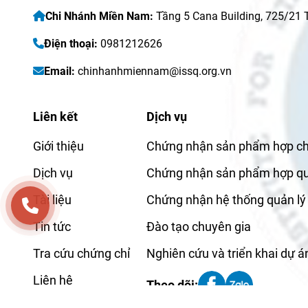
Chi Nhánh Miền Nam:
Tầng 5 Cana Building, 725/21
Điện thoại:
0981212626
Email:
chinhanhmiennam@issq.org.vn
Liên kết
Dịch vụ
Giới thiệu
Chứng nhận sản phẩm hợp c
Dịch vụ
Chứng nhận sản phẩm hợp q
Tài liệu
Chứng nhận hệ thống quản lý
Tin tức
Đào tạo chuyên gia
Tra cứu chứng chỉ
Nghiên cứu và triển khai dự á
Liên hệ
Theo dõi:
Tuyển dụng