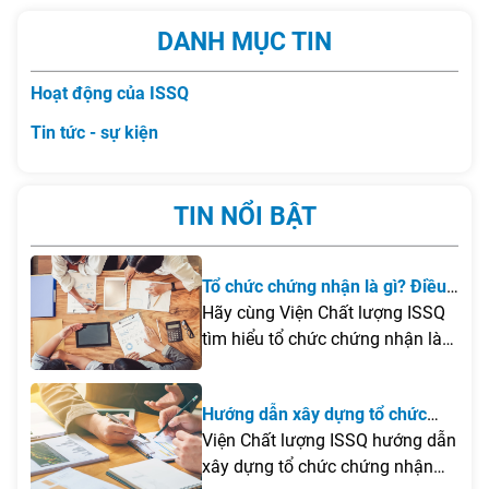
DANH MỤC TIN
Hoạt động của ISSQ
Tin tức - sự kiện
TIN NỔI BẬT
Tổ chức chứng nhận là gì? Điều
kiện để thành lập tổ chức chứng
Hãy cùng Viện Chất lượng ISSQ
nhận tại Việt Nam
tìm hiểu tổ chức chứng nhận là
gì, những điều kiện cần đáp ứng
để thành lập tại Việt Nam cũng
Hướng dẫn xây dựng tổ chức
như các lưu ý quan trọng giúp
chứng nhận
Viện Chất lượng ISSQ hướng dẫn
doanh nghiệp xây dựng tổ chức
xây dựng tổ chức chứng nhận
chứng nhận hiệu quả và đúng