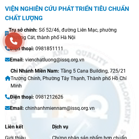
VIỆN NGHIÊN CỨU PHÁT TRIỂN TIÊU CHUẨN
CHẤT LƯỢNG
Trụ sở chính:
Số 52/46, đường Liên Mạc, phường
Thượng Cát, thành phố Hà Nội
Điện thoại:
0981851111
Email:
vienchatluong@issq.org.vn
Chi Nhánh Miền Nam:
Tầng 5 Cana Building, 725/21
Trường Chinh, Phường Tây Thạnh, Thành phố Hồ Chí
Minh
Điện thoại:
0981212626
Email:
chinhanhmiennam@issq.org.vn
Liên kết
Dịch vụ
Giới thiệu
Chứng nhận sản phẩm hợp chuẩn