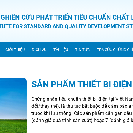
NGHIÊN CỨU PHÁT TRIỂN TIÊU CHUẨN CHẤT
ITUTE FOR STANDARD AND QUALITY DEVELOPMENT ST
GIỚI THIỆU
DỊCH VỤ
TÀI LIỆU
TIN TỨC
TRA CỨU CHỨNG CH
SẢN PHẨM THIẾT BỊ ĐIỆ
Chứng nhận tiêu chuẩn thiết bị điện tại Việt 
đổi/thay thế), là thủ tục bắt buộc để đảm bảo an
trước khi lưu thông. Các sản phẩm cần gắn dấu 
(đánh giá quá trình sản xuất) hoặc 7 (đánh giá l