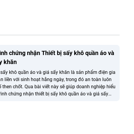
ình chứng nhận Thiết bị sấy khô quần áo và
y khăn
ị sấy khô quần áo và giá sấy khăn là sản phẩm điện gia
n liền với sinh hoạt hằng ngày, trong đó an toàn luôn
tố then chốt. Qua bài viết này sẽ giúp doanh nghiệp hiểu
trình chứng nhận thiết bị sấy khô quần áo và giá sấy
 chủ động kiểm soát chất lượng, nâng cao độ tin cậy
m trên thị trường.