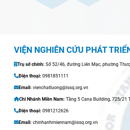
VIỆN NGHIÊN CỨU PHÁT TRIỂ
Trụ sở chính:
Số 52/46, đường Liên Mạc, phường Thượ
Điện thoại:
0981851111
Email:
vienchatluong@issq.org.vn
Chi Nhánh Miền Nam:
Tầng 5 Cana Building, 725/21
Điện thoại:
0981212626
Email:
chinhanhmiennam@issq.org.vn