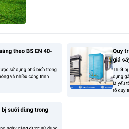
sáng theo BS EN 40-
Quy tr
giá sấ
được sử dụng phổ biến trong
Thiết b
thông và nhiều công trình
dụng gắ
là yếu 
rõ quy 
khăn để
sản phẩ
 bị sưởi dùng trong
đang ngày càng được sử dụng