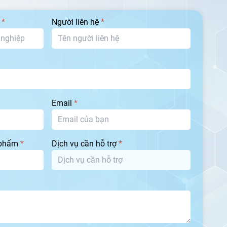
p
*
Người liên hệ
*
Email
*
 phẩm
*
Dịch vụ cần hỗ trợ
*