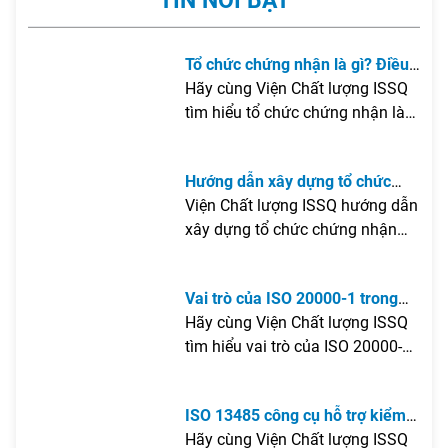
TIN NỔI BẬT
Tổ chức chứng nhận là gì? Điều
kiện để thành lập tổ chức chứng
Hãy cùng Viện Chất lượng ISSQ
nhận tại Việt Nam
tìm hiểu tổ chức chứng nhận là
gì, những điều kiện cần đáp ứng
để thành lập tại Việt Nam cũng
Hướng dẫn xây dựng tổ chức
như các lưu ý quan trọng giúp
chứng nhận
Viện Chất lượng ISSQ hướng dẫn
doanh nghiệp xây dựng tổ chức
xây dựng tổ chức chứng nhận
chứng nhận hiệu quả và đúng
theo ISO/IEC 17021 và ISO/IEC
quy định.
17065, từ khảo sát, đào tạo
Vai trò của ISO 20000-1 trong
chuyên gia, xây dựng hệ thống
quá trình chuyển đổi số của
Hãy cùng Viện Chất lượng ISSQ
quản lý đến đăng ký công nhận
doanh nghiệp
tìm hiểu vai trò của ISO 20000-
và đưa tổ chức vào vận hành
1trong quá trình chuyển đổi số
theo đúng quy định của pháp
của doanh nghiệp, cũng như
luật.
ISO 13485 công cụ hỗ trợ kiểm
những giá trị mà tiêu chuẩn này
soát quy trình sản xuất trang
Hãy cùng Viện Chất lượng ISSQ
mang lại đối với việc nâng cao