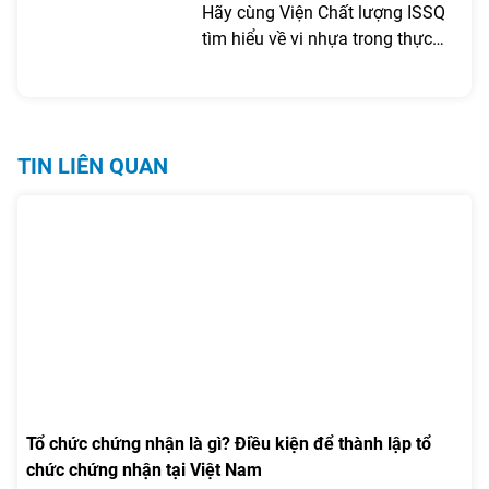
từ các sản phẩm nhựa tiếp xúc
Hãy cùng Viện Chất lượng ISSQ
nghiệp.
trực tiếp với đồ ăn
tìm hiểu về vi nhựa trong thực
phẩm và các yêu cầu liên quan
đến bao bì, dụng cụ nhựa tiếp
xúc trực tiếp với thực phẩm theo
QCVN 12-1:2011/BYT trong bài
TIN LIÊN QUAN
viết dưới đây.
Tổ chức chứng nhận là gì? Điều kiện để thành lập tổ
chức chứng nhận tại Việt Nam