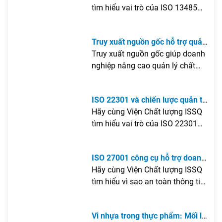
thiết bị y tế
tìm hiểu vai trò của ISO 13485
chất lượng dịch vụ công nghệ
trong việc hỗ trợ nâng cao chất
thông tin trong bài viết dưới đây.
lượng và an toàn thiết bị y tế qua
Truy xuất nguồn gốc hỗ trợ quản
bài viết dưới đây.
lý chất lượng và kiểm soát rủi ro
Truy xuất nguồn gốc giúp doanh
sản phẩm
nghiệp nâng cao quản lý chất
lượng, kiểm soát rủi ro và đáp
ứng yêu cầu minh bạch sản
ISO 22301 và chiến lược quản trị
phẩm.
rủi ro doanh nghiệp
Hãy cùng Viện Chất lượng ISSQ
tìm hiểu vai trò của ISO 22301
trong chiến lược quản trị rủi ro
doanh nghiệp và những giá trị
ISO 27001 công cụ hỗ trợ doanh
mà tiêu chuẩn này mang lại
nghiệp bảo mật an toàn thông
Hãy cùng Viện Chất lượng ISSQ
trong việc nâng cao khả năng
tin
tìm hiểu vì sao an toàn thông tin
ứng phó trước các biến động.
ngày càng trở nên cấp thiết và
vai trò của các giải pháp quản lý
Vi nhựa trong thực phẩm: Mối lo
trong việc bảo vệ dữ liệu doanh